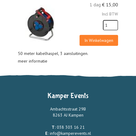
1 dag
€
15,00
Incl BTW
In Winkelwagen
50 meter kabelhaspel, 3 aansluitingen.
meer informatie
Kamper Events
Ambachtsstraat 29B
8263 AJ Kampen
T:
038 303 16 21
E:
info@kamperevents.nl