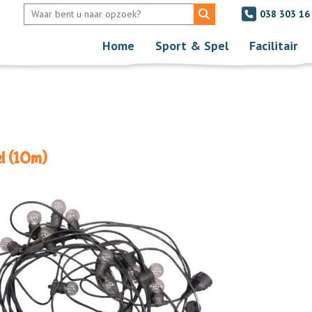
038 303 16
Home
Sport & Spel
Facilitair
l (10m)