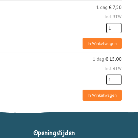
1 dag
€
7,50
Incl BTW
In Winkelwagen
1 dag
€
15,00
Incl BTW
In Winkelwagen
Openingstijden