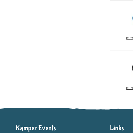
mee
mee
Kamper Events
Links