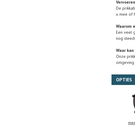
Vervoere
De prikkab
u mee of h
Waarom e
Een veel g
nog steeds
Waar kan 
Onze prikk
omgeving 
OPTIES
mee