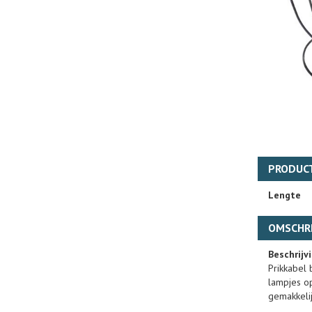
PRODUC
Lengte
OMSCHRI
Beschrijv
Prikkabel 
lampjes op
gemakkelij