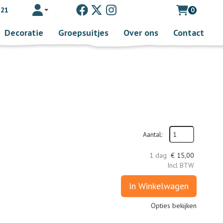
 21
0
Toggle account dropdown
Decoratie
Groepsuitjes
Over ons
Contact
Aantal:
1 dag
€
15,00
Incl BTW
In Winkelwagen
Opties bekijken