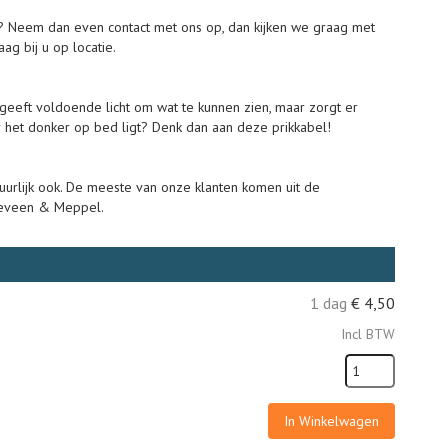
er? Neem dan even contact met ons op, dan kijken we graag met
ag bij u op locatie.
l geeft voldoende licht om wat te kunnen zien, maar zorgt er
oor het donker op bed ligt? Denk dan aan deze prikkabel!
atuurlijk ook. De meeste van onze klanten komen uit de
geveen & Meppel.
1 dag
€
4,50
Incl BTW
In Winkelwagen