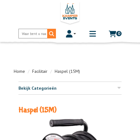
0
Toggle account dropdown
Toggle
mobile
menu
Home
Facilitair
Haspel (15M)
Bekijk Categorieën
Haspel (15M)