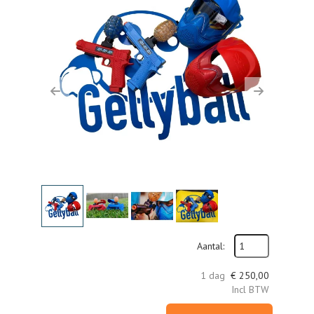
Previous
Next
Aantal:
1 dag
€
250,00
Incl BTW