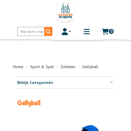
0
Toggle account dropdown
Toggle
mobile
menu
Home
Sport & Spel
Schieten
Gellyball
Bekijk Categorieën
Gellyball