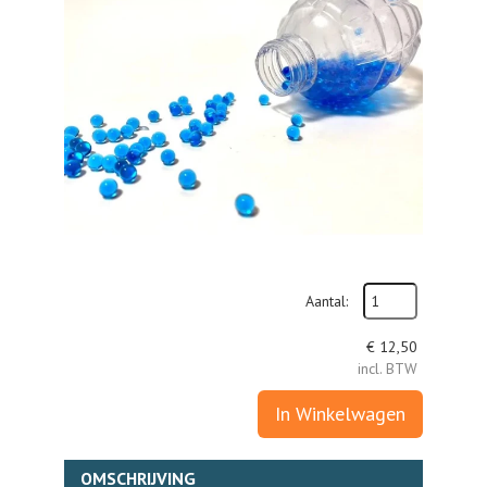
Aantal:
€
12,50
incl. BTW
In Winkelwagen
OMSCHRIJVING