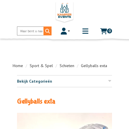
0
Toggle account dropdown
Toggle
mobile
menu
Home
Sport & Spel
Schieten
Gellyballs exta
Bekijk Categorieën
Gellyballs exta