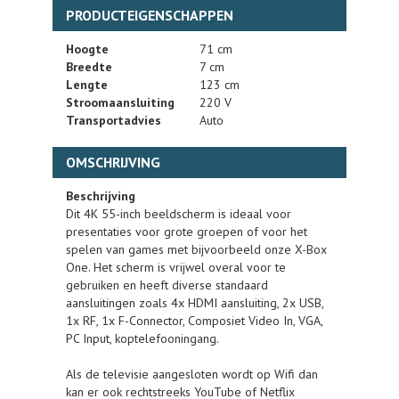
PRODUCTEIGENSCHAPPEN
Hoogte
71 cm
Breedte
7 cm
Lengte
123 cm
Stroomaansluiting
220 V
Transportadvies
Auto
OMSCHRIJVING
Beschrijving
Dit 4K 55-inch beeldscherm is ideaal voor
presentaties voor grote groepen of voor het
spelen van games met bijvoorbeeld onze X-Box
One. Het scherm is vrijwel overal voor te
gebruiken en heeft diverse standaard
aansluitingen zoals 4x HDMI aansluiting, 2x USB,
1x RF, 1x F-Connector, Composiet Video In, VGA,
PC Input, koptelefooningang.
Als de televisie aangesloten wordt op Wifi dan
kan er ook rechtstreeks YouTube of Netflix