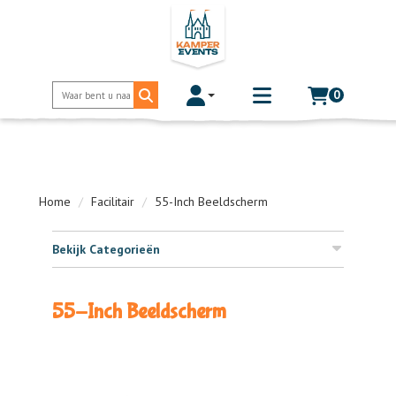
0
Toggle account dropdown
Toggle
mobile
menu
Home
Facilitair
55-Inch Beeldscherm
Bekijk Categorieën
55-Inch Beeldscherm