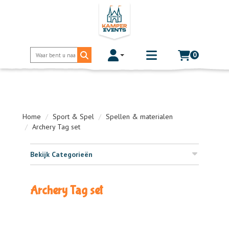
0
Toggle account dropdown
Toggle
mobile
menu
Home
Sport & Spel
Spellen & materialen
Archery Tag set
Bekijk Categorieën
Archery Tag set