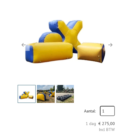
Previous
Next
Aantal:
1 dag
€
275,00
Incl BTW