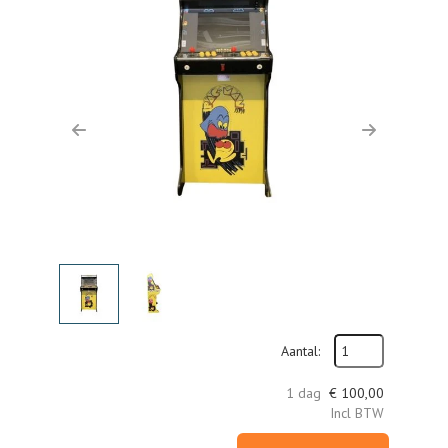
Previous
Next
Aantal:
1 dag
€
100,00
Incl BTW