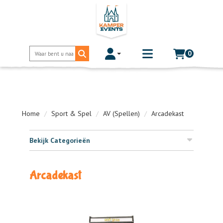
0
Toggle account dropdown
Toggle
mobile
menu
Home
Sport & Spel
AV (Spellen)
Arcadekast
Bekijk Categorieën
Arcadekast