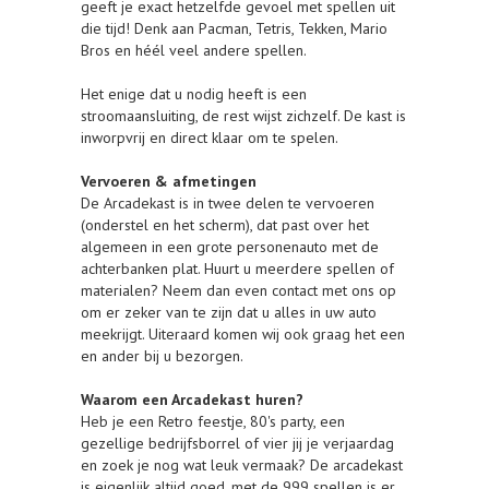
geeft je exact hetzelfde gevoel met spellen uit
die tijd! Denk aan Pacman, Tetris, Tekken, Mario
Bros en héél veel andere spellen.
Het enige dat u nodig heeft is een
stroomaansluiting, de rest wijst zichzelf. De kast is
inworpvrij en direct klaar om te spelen.
Vervoeren & afmetingen
De Arcadekast is in twee delen te vervoeren
(onderstel en het scherm), dat past over het
algemeen in een grote personenauto met de
achterbanken plat. Huurt u meerdere spellen of
materialen? Neem dan even contact met ons op
om er zeker van te zijn dat u alles in uw auto
meekrijgt. Uiteraard komen wij ook graag het een
en ander bij u bezorgen.
Waarom een Arcadekast huren?
Heb je een Retro feestje, 80's party, een
gezellige bedrijfsborrel of vier jij je verjaardag
en zoek je nog wat leuk vermaak? De arcadekast
is eigenlijk altijd goed, met de 999 spellen is er