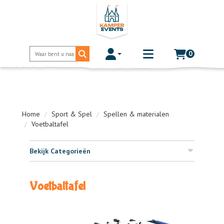
0
Toggle account dropdown
Toggle
mobile
menu
Home
Sport & Spel
Spellen & materialen
Voetbaltafel
Bekijk Categorieën
Voetbaltafel