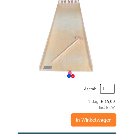
Aantal:
1 dag
€
15,00
Incl BTW
In Winkelwagen