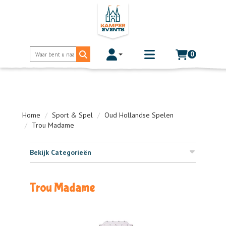
0
Toggle account dropdown
Toggle
mobile
menu
Home
Sport & Spel
Oud Hollandse Spelen
Trou Madame
Bekijk Categorieën
Trou Madame