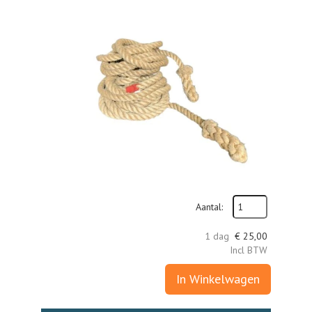
Aantal:
1 dag
€
25,00
Incl BTW
In Winkelwagen