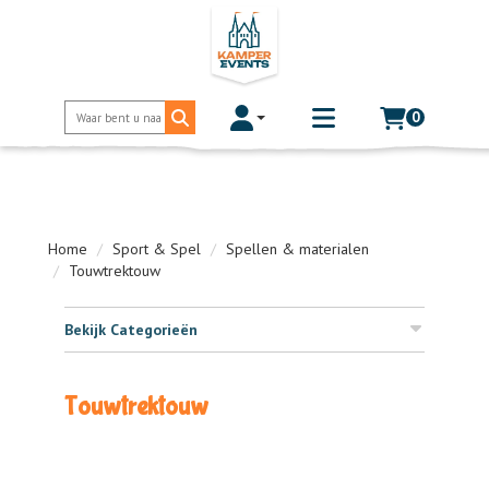
0
Toggle account dropdown
Toggle
mobile
menu
Home
Sport & Spel
Spellen & materialen
Touwtrektouw
Bekijk Categorieën
Touwtrektouw