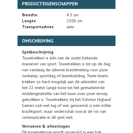
PRODUCTEIGENSCHAPPEN
Breedte
4.5 cm
Lengte
2200 cm
Transportadvies
auto
OMSCHRIJVING
Spelbeschrijving
Touwtrekken is één van de oudst bekende
manieren van sport. Touwtrekken is tot op de dag
van vandaag de ultieme krachtmeting voor jouw
zeskamp, sportdag of teambuilding. Twee teams
trekken zo hard mogelijk aan de uiteinden van
het 22 meter lange touw tot het gemarkeerde
middengedeelte van het touw over jouw streep
getrokken is. Touwtrekken, bij het Schotse Higland
Games ook wel tug of war genoemd, is een echte
krachtsport; maar onderschat vooral de rol van
communicatie in dit spel niet.
Vervoeren & afmetingen
Dit touwtrektouw wordt opgerold in een bak