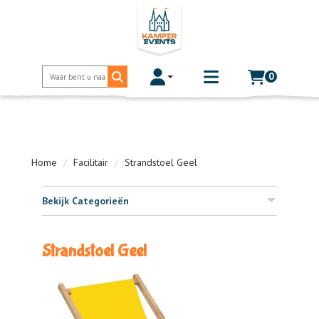
0
Toggle account dropdown
Toggle
mobile
menu
Home
Facilitair
Strandstoel Geel
Bekijk Categorieën
Strandstoel Geel