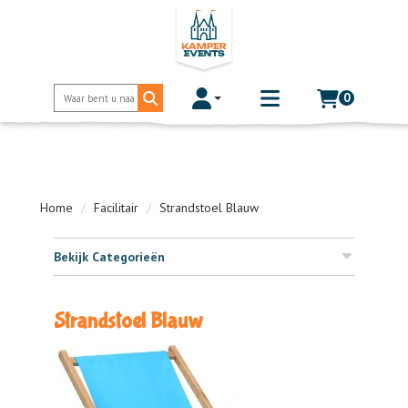
0
Toggle account dropdown
Toggle
mobile
menu
Home
Facilitair
Strandstoel Blauw
Bekijk Categorieën
Strandstoel Blauw