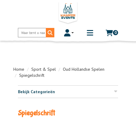
0
Toggle account dropdown
Toggle
mobile
menu
Home
Sport & Spel
Oud Hollandse Spelen
Spiegelschrift
Bekijk Categorieën
Spiegelschrift