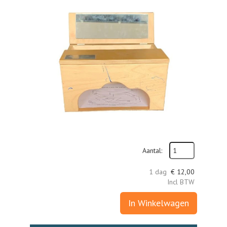
Aantal:
1 dag
€
12,00
Incl BTW
In Winkelwagen