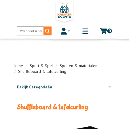
0
Toggle account dropdown
Toggle
mobile
menu
Home
Sport & Spel
Spellen & materialen
Shuffleboard & tafelcurling
Bekijk Categorieën
Shuffleboard & tafelcurling