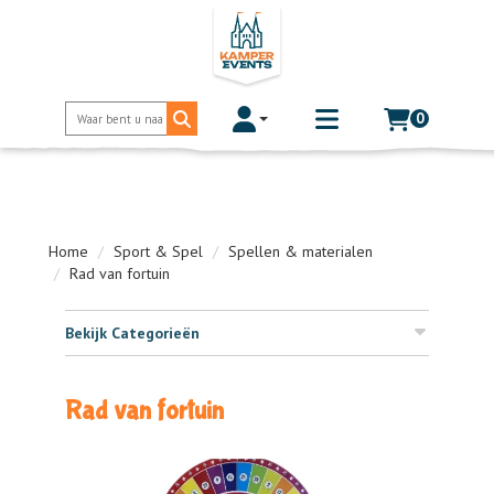
0
Toggle account dropdown
Toggle
mobile
menu
Home
Sport & Spel
Spellen & materialen
Rad van fortuin
Bekijk Categorieën
Rad van fortuin