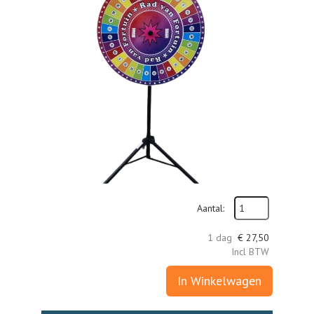
Aantal:
1 dag
€
27,50
Incl BTW
In Winkelwagen