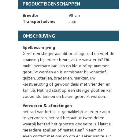
PRODUCTEIGENSCHAPPEN
Breedte
98 cm
Transportadvies
auto
OMSCHRIJVING
Spelbeschrijving
Geef een slinger aan dit prachtige rad en voel de
spanning bij iedere beurt, zit de winst er in? Dit
multi inzetbare rad kan op kleur of op nummer
gebruikt worden en is onmisbaar bij winactief,
quizen, loterijen, braderien, markten, uw
kerstverloting of gewoon thuis met vrienden en
familie. Het rad staat op een stevige poot en kan
zodoende binnen en buiten gebruikt worden.
Vervoeren & afmetingen
het rad van fortuin is gemakkelijk in iedere auto
te vervoeren, het rad bestaat uit twee delen
waarbij het rad het grootste gedeelte is. Huurt u
meerdere spellen of materialen? Neem dan
even contact met ons op om er zeker van te zijn