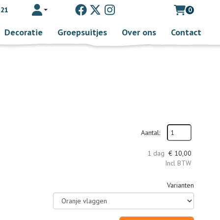
 21
0
Toggle account dropdown
Decoratie
Groepsuitjes
Over ons
Contact
Aantal:
1 dag
€
10,00
Incl BTW
Varianten