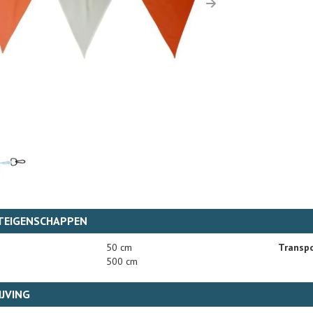
us
Next
TEIGENSCHAPPEN
50 cm
Transpo
500 cm
JVING