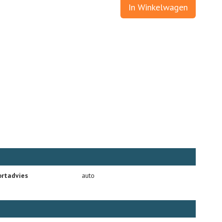
In Winkelwagen
rtadvies
auto