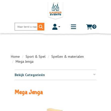
0
Toggle account dropdown
Toggle
mobile
menu
Home
Sport & Spel
Spellen & materialen
Mega Jenga
Bekijk Categorieën
Mega Jenga