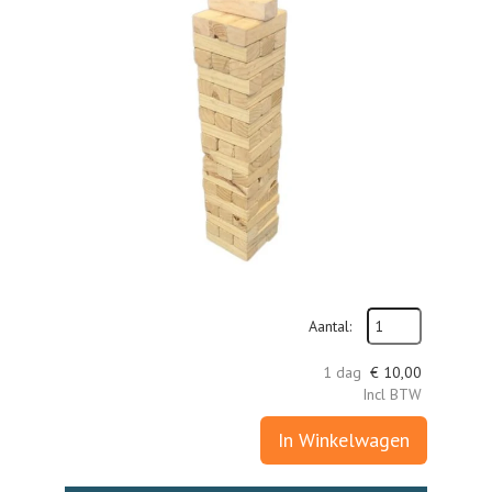
Aantal:
1 dag
€
10,00
Incl BTW
In Winkelwagen