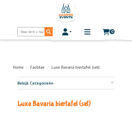
0
Toggle account dropdown
Toggle
mobile
menu
Home
Facilitair
Luxe Bavaria biertafel (set)
Bekijk Categorieën
Luxe Bavaria biertafel (set)