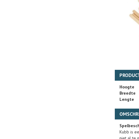
PRODUC
Hoogte
Breedte
Lengte
OMSCHRI
Spelbesch
Kubb is ee
niet al te