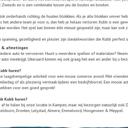
et Zweeds en is een combinatie tussen jeu de boules en bowlen.
tok onderhands richting de houten blokkken. Als je alle blokken omver h
s het andere team je voor is, dan heb je helaas verloren. Kubb is een ge
an worden. Het spel kan binnen één minuut gespeeld zijn, maar kan ook z
n spanning, gezelligheid en plezier zijn sleutelwoorden die Kubb perfect 
n & afmetingen
 iedere auto te vervoeren. Huurt u meerdere spellen of materialen? Neem 
w auto meekrijgt. Uiteraard komen wij ook graag het een en ander bij u be
ubb huren?
e laagdrempelige activiteit voor een mooie zomerse avond. Met vrienden in d
iliedag of als plezierig vermaak tijdens een bedrijfsborrel. Een mooie act
 hebben voor een goed gesprek!
ik Kubb huren?
s af te halen bij onze locatie in Kampen, maar wij bezorgen natuurlijk o
peldoorn, Dronten, Lelystad, Almere, Emmeloord, Hoogeveen & Meppel.