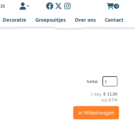
 21
0
Toggle account dropdown
Decoratie
Groepsuitjes
Over ons
Contact
Aantal:
1 dag
€
11,00
Incl BTW
In Winkelwagen