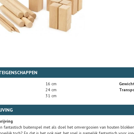
TEIGENSCHAPPEN
16 cm
Gewich
24 cm
Transpo
31 cm
JVING
rijving
n fantastisch buitenspel met als doel het omvergooien van houten blokken
 moeilijk toch? En dat is het ook niet, het spel is namelijk fantastisch voo