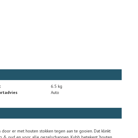
t
6.5 kg
rtadvies
Auto
 door er met houten stokken tegen aan te gooien. Dat klinkt
r jong & oud en voor alle gezelschappen. Kubb betekent 'houten