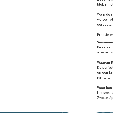
blok' in h
Werp de s
werpen. Al
gespeeld k
Precisie e
Vervoere
Kubb is in
alles in u
Waarom K
De perfect
op een fam
ruimte te
Waar kan 
Het spel i
Zwolle, A