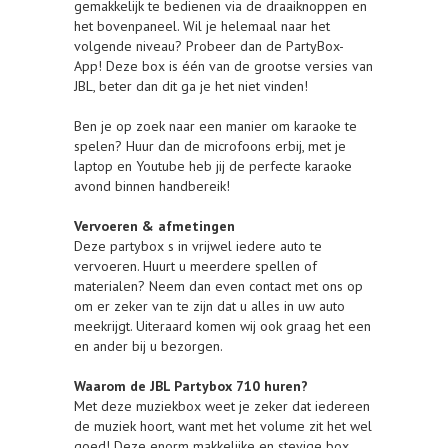
gemakkelijk te bedienen via de draaiknoppen en
het bovenpaneel. Wil je helemaal naar het
volgende niveau? Probeer dan de PartyBox-
App! Deze box is één van de grootse versies van
JBL, beter dan dit ga je het niet vinden!
Ben je op zoek naar een manier om karaoke te
spelen? Huur dan de microfoons erbij, met je
laptop en Youtube heb jij de perfecte karaoke
avond binnen handbereik!
Vervoeren & afmetingen
Deze partybox s in vrijwel iedere auto te
vervoeren. Huurt u meerdere spellen of
materialen? Neem dan even contact met ons op
om er zeker van te zijn dat u alles in uw auto
meekrijgt. Uiteraard komen wij ook graag het een
en ander bij u bezorgen.
Waarom de JBL Partybox 710 huren?
Met deze muziekbox weet je zeker dat iedereen
de muziek hoort, want met het volume zit het wel
goed! Deze enorm makkelijke en stevige box