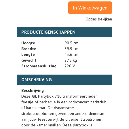
In Winkelwagen
Opties bekijken
PRODUCTEIGENSCHAPPEN
Hoogte
90.5 cm
Breedte
39.9 cm
Lengte
43.6 cm
Gewicht
27.8 kg
Stroomaansluiting
220 V
OMSCHRIJVING
Beschrijving
Deze JBL Partybox 710 transformeert ieder
feestje of barbecue in een rockconcert, nachtclub
of karaokebar! De dynamische
stroboscooplichten geven een andere dimensie
aan jouw feest terwijl de diverse flitspatronen
door de kamer knallen. Deze partybox is