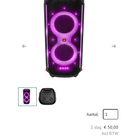
Previous
Next
Aantal:
1 dag
€
50,00
Incl BTW