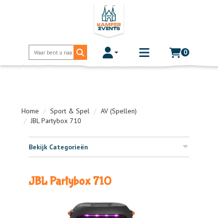
0
Toggle account dropdown
Toggle
mobile
menu
Home
Sport & Spel
AV (Spellen)
JBL Partybox 710
Bekijk Categorieën
JBL Partybox 710