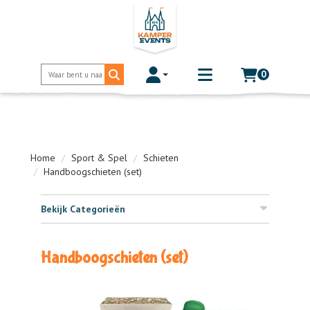
0
Toggle account dropdown
Toggle
mobile
menu
Home
Sport & Spel
Schieten
Handboogschieten (set)
Bekijk Categorieën
Handboogschieten (set)