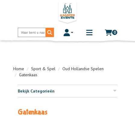
0
Toggle account dropdown
Toggle
mobile
menu
Home
Sport & Spel
Oud Hollandse Spelen
Gatenkaas
Bekijk Categorieën
Gatenkaas