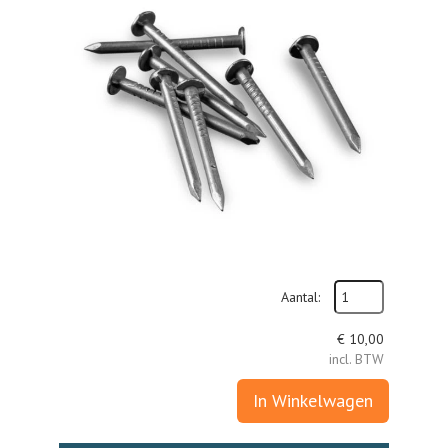
Aantal:
€
10,00
incl. BTW
In Winkelwagen