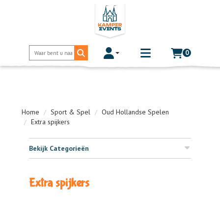
0
Toggle account dropdown
Toggle
mobile
menu
Home
Sport & Spel
Oud Hollandse Spelen
Extra spijkers
Bekijk Categorieën
Extra spijkers