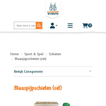
0
Toggle account dropdown
Toggle
mobile
menu
Home
Sport & Spel
Schieten
Blaaspijpschieten (set)
Bekijk Categorieën
Blaaspijpschieten (set)