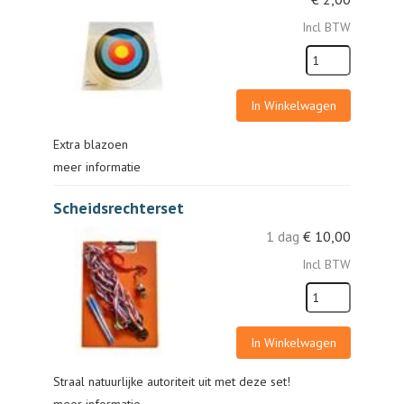
Incl BTW
In Winkelwagen
Extra blazoen
meer informatie
Scheidsrechterset
1 dag
€
10,00
Incl BTW
In Winkelwagen
Straal natuurlijke autoriteit uit met deze set!